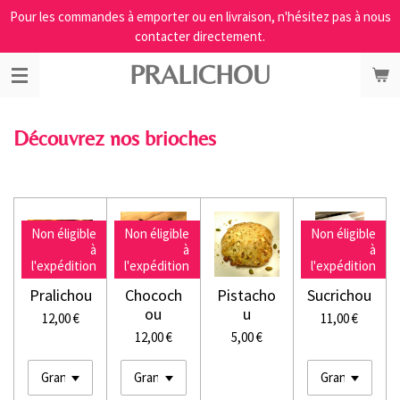
Pour les commandes à emporter ou en livraison, n'hésitez pas à nous
Passer
contacter directement.
au
contenu
PRALICHOU
principal
Découvrez nos brioches
Non éligible
Non éligible
Non éligible
à
à
à
l'expédition
l'expédition
l'expédition
Pralichou
Chococh
Pistacho
Sucrichou
ou
u
12,00 €
11,00 €
12,00 €
5,00 €